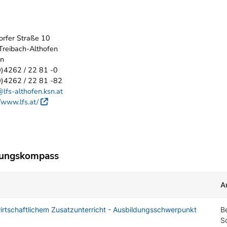
e
rfer Straße 10
reibach-Althofen
en
)4262 / 22 81 -0
0)4262 / 22 81 -82
@lfs-althofen.ksn.at
//www.lfs.at/
Externer Link
dungskompass
A
tschaftlichem Zusatzunterricht - Ausbildungsschwerpunkt
B
S