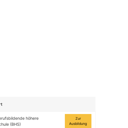
rt
Zur Ausbildung
erufsbildende höhere
Zur
Ausbildung
chule (BHS)