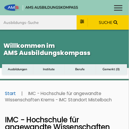
AMS AUSBILDUNGSKOMPASS
Toggl
Zum Inhalt springen
Zum Navmenü springen
Zur Suche springen
Zum Footer springen
SUCHE
Willkommen im
AMS Ausbildungskompass
Ausbildungen
Institute
Berufe
Gemerkt
(
0
)
Start
|
IMC - Hochschule für angewandte
Wissenschaften Krems - IMC Standort Mistelbach
IMC - Hochschule für
angewandte Wissenschaften