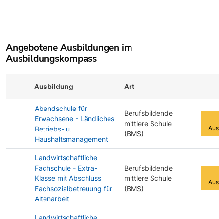
Angebotene Ausbildungen im
Ausbildungskompass
Ausbildung
Art
Zur 
Abendschule für
Berufsbildende
Erwachsene - Ländliches
mittlere Schule
Aus
Betriebs- u.
(BMS)
Haushaltsmanagement
Landwirtschaftliche
Fachschule - Extra-
Berufsbildende
Klasse mit Abschluss
mittlere Schule
Aus
Fachsozialbetreuung für
(BMS)
Altenarbeit
Landwirtschaftliche