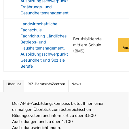
Ausbildungsschwerpunkt
Ernährungs- und
Gesundheitsmanagement
Landwirtschaftliche
Fachschule -
Fachrichtung Ländliches
Berufsbildende
Betriebs- und
mittlere Schule
Aus
Haushaltsmanagement,
(BMS)
Ausbildungsschwerpunkt
Gesundheit und Soziale
Berufe
Angebotene Ausbildungen Tabelle
Über uns
BIZ-BerufsInfoZentren
News
Der AMS-Ausbildungskompass bietet Ihnen einen
einmaligen Überblick zum österreichischen
Bildungssystem und informiert zu über 3.500
Ausbildungen und zu über 1.100
Ausbildungseinrichtungen.