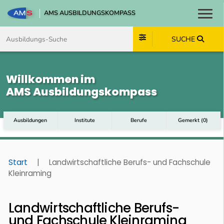
AMS AUSBILDUNGSKOMPASS
Toggl
Zum Inhalt springen
Zum Navmenü springen
Zur Suche springen
Zum Footer springen
SUCHE
Willkommen im
AMS Ausbildungskompass
Ausbildungen
Institute
Berufe
Gemerkt
(
0
)
Start
|
Landwirtschaftliche Berufs- und Fachschule
Kleinraming
Landwirtschaftliche Berufs-
und Fachschule Kleinraming