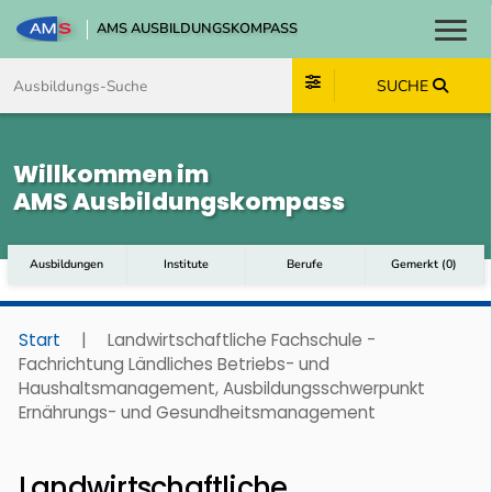
AMS AUSBILDUNGSKOMPASS
Toggl
Zum Inhalt springen
Zum Navmenü springen
Zur Suche springen
Zum Footer springen
SUCHE
Willkommen im
AMS Ausbildungskompass
Ausbildungen
Institute
Berufe
Gemerkt
(
0
)
Start
|
Landwirtschaftliche Fachschule -
Fachrichtung Ländliches Betriebs- und
Haushaltsmanagement, Ausbildungsschwerpunkt
Ernährungs- und Gesundheitsmanagement
Landwirtschaftliche