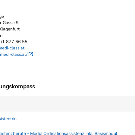
ge
r Gasse 9
Klagenfurt
en
0)1 877 66 55
edi-class.at
//medi-class.at/
Externer Link
dungskompass
istent/in
istenzberufe - Modul Ordinationsassistenz inkl. Basismodul