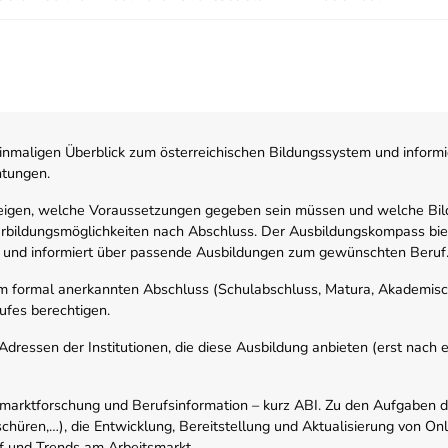
nmaligen Überblick zum österreichischen Bildungssystem und informi
htungen.
zeigen, welche Voraussetzungen gegeben sein müssen und welche Bil
rbildungsmöglichkeiten nach Abschluss. Der Ausbildungskompass biete
 und informiert über passende Ausbildungen zum gewünschten Beruf
em formal anerkannten Abschluss (Schulabschluss, Matura, Akademisch
ufes berechtigen.
ressen der Institutionen, die diese Ausbildung anbieten (erst nach erf
smarktforschung und Berufsinformation – kurz ABI. Zu den Aufgaben d
schüren,…), die Entwicklung, Bereitstellung und Aktualisierung von On
f und Trends am Arbeitsmarkt.