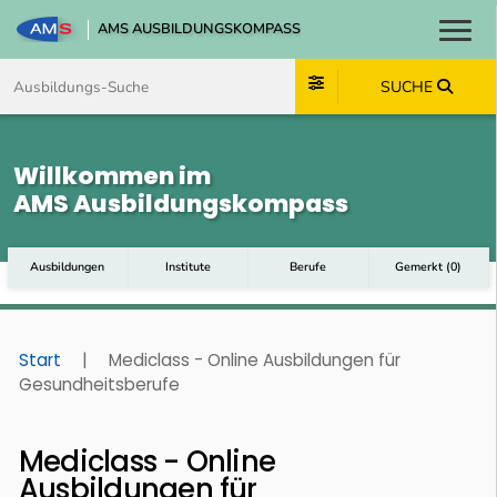
AMS AUSBILDUNGSKOMPASS
Toggl
Zum Inhalt springen
Zum Navmenü springen
Zur Suche springen
Zum Footer springen
SUCHE
Willkommen im
AMS Ausbildungskompass
Ausbildungen
Institute
Berufe
Gemerkt
(
0
)
Start
|
Mediclass - Online Ausbildungen für
Gesundheitsberufe
Mediclass - Online
Ausbildungen für