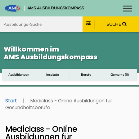
AMS AUSBILDUNGSKOMPASS
Toggl
Zum Inhalt springen
Zum Navmenü springen
Zur Suche springen
Zum Footer springen
SUCHE
Willkommen im
AMS Ausbildungskompass
Ausbildungen
Institute
Berufe
Gemerkt
(
0
)
Start
|
Mediclass - Online Ausbildungen für
Gesundheitsberufe
Mediclass - Online
Ausbildungen für