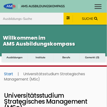
AMS AUSBILDUNGSKOMPASS
Toggl
Zum Inhalt springen
Zum Navmenü springen
Zur Suche springen
Zum Footer springen
SUCHE
Willkommen im
AMS Ausbildungskompass
Ausbildungen
Institute
Berufe
Gemerkt
(
0
)
Start
|
Universitätsstudium Strategisches
Management (MSc)
Universitätsstudium
Strategisches Management