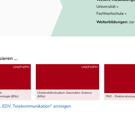
Universität »
Fachhochschule »
Weiterbildungen:
zur
eren ...
UNI/FH/PH
UNI/FH/PH
um
Universitätsstudium Geomatics Science
nologie (BSc)
(MSc)
PhD - Doktoratsstud
, EDV, Telekommunikation" anzeigen