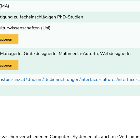
 (MA)
igung zu facheinschlägigen PhD-Studien
ulturwissenschaften (Uni)
ationen
t-ManagerIn, GrafikdesignerIn, Multimedia-AutorIn, WebdesignerIn
ationen
nstuni-linz.at/studium/studienrichtungen/interface-cultures/interfac
dung zwischen verschiedenen Computer- Systemen als auch die Verbind