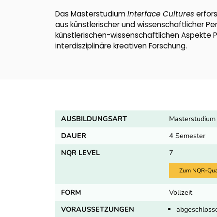
Das Masterstudium
Interface Cultures
erfor
aus künstlerischer und wissenschaftlicher P
künstlerischen-wissenschaftlichen Aspekte P
interdisziplinäre kreativen Forschung.
AUSBILDUNGSART
Masterstudium
DAUER
4 Semester
NQR LEVEL
7
Zum NQR-Quali
FORM
Vollzeit
VORAUSSETZUNGEN
abgeschlosse