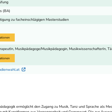
üfung
ts (BA)
igung zu facheinschlägigen Masterstudien
ationen
apeutIn, Musikpädagoge/Musikpädagogin, MusikwissenschafterIn, Tä
ationen
udienwahl.at
Externer Link
dagogik ermöglicht den Zugang zu Musik, Tanz und Sprache als Medi
 mit Kunstformen aus Vergangenheit und Gegenwart. Die zur Auswah