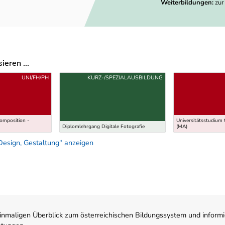
Weiterbildungen:
zur
eren ...
UNI/FH/PH
KURZ-/SPEZIALAUSBILDUNG
Komposition -
Universitätsstudium 
Diplomlehrgang Digitale Fotografie
(MA)
Design, Gestaltung" anzeigen
nmaligen Überblick zum österreichischen Bildungssystem und informi