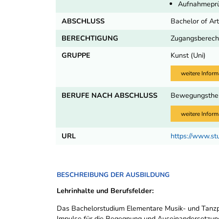
Aufnahmepr
ABSCHLUSS
Bachelor of Ar
BERECHTIGUNG
Zugangsberecht
GRUPPE
Kunst (Uni)
weitere Inform
BERUFE NACH ABSCHLUSS
Bewegungsther
weitere Inform
URL
https://www.st
BESCHREIBUNG DER AUSBILDUNG
Lehrinhalte und Berufsfelder:
Das Bachelorstudium Elementare Musik- und Tanzpä
Impulse für die Begegnung und Auseinandersetzung