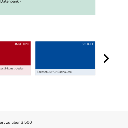
 Datenbank »
UNI/FH/PH
SCHULE
textil-kunst-design
Fachschule für Bildhauerei
Lehre Metalldesign
ert zu über 3.500