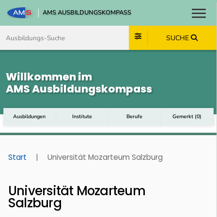
AMS AUSBILDUNGSKOMPASS
Toggl
Zum Inhalt springen
Zum Navmenü springen
Zur Suche springen
Zum Footer springen
SUCHE
Willkommen im
AMS Ausbildungskompass
Ausbildungen
Institute
Berufe
Gemerkt
(
0
)
Start
|
Universität Mozarteum Salzburg
Universität Mozarteum
Salzburg