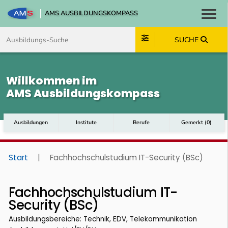
AMS AUSBILDUNGSKOMPASS
Toggl
Zum Inhalt springen
Zum Navmenü springen
Zur Suche springen
Zum Footer springen
SUCHE
Willkommen im
AMS Ausbildungskompass
Ausbildungen
Institute
Berufe
Gemerkt
(
0
)
Start
|
Fachhochschulstudium IT-Security (BSc)
Fachhochschulstudium IT-
Security (BSc)
Ausbildungsbereiche: Technik, EDV, Telekommunikation