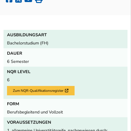
AUSBILDUNGSART
Bachelorstudium (FH)
DAUER
6 Semester
NQR LEVEL
6
Zum NQR-Qualifikationsregister
Externer Link
FORM
Berufsbegleitend und Vollzeit
VORAUSSETZUNGEN
1.
allgemeine Universtitätsreife, nachgewiesen durch: