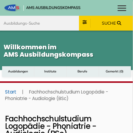
AMS AUSBILDUNGSKOMPASS
Toggl
Zum Inhalt springen
Zum Navmenü springen
Zur Suche springen
Zum Footer springen
SUCHE
Willkommen im
AMS Ausbildungskompass
Ausbildungen
Institute
Berufe
Gemerkt
(
0
)
Start
|
Fachhochschulstudium Logopädie -
Phoniatrie - Audiologie (BSc)
Fachhochschulstudium
Logopädie - Phoniatrie -