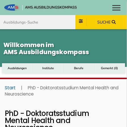
AMS AUSBILDUNGSKOMPASS
Toggl
Zum Inhalt springen
Zum Navmenü springen
Zur Suche springen
Zum Footer springen
SUCHE
Willkommen im
AMS Ausbildungskompass
Ausbildungen
Institute
Berufe
Gemerkt
(
0
)
Start
|
PhD - Doktoratsstudium Mental Health and
Neuroscience
PhD - Doktoratsstudium
Mental Health and