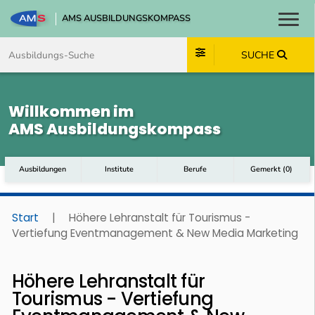
AMS AUSBILDUNGSKOMPASS
Toggl
Zum Inhalt springen
Zum Navmenü springen
Zur Suche springen
Zum Footer springen
SUCHE
Willkommen im
AMS Ausbildungskompass
Ausbildungen
Institute
Berufe
Gemerkt
(
0
)
Start
|
Höhere Lehranstalt für Tourismus -
Vertiefung Eventmanagement & New Media Marketing
Höhere Lehranstalt für
Tourismus - Vertiefung