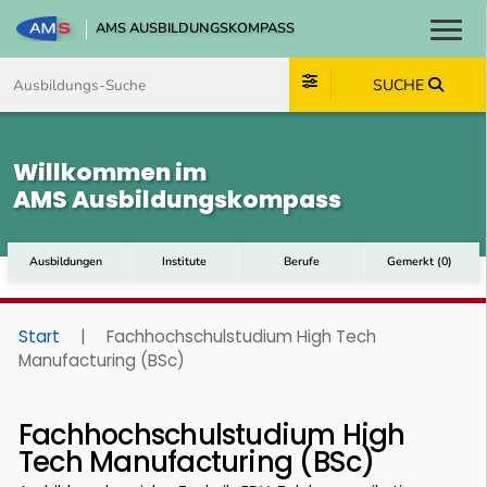
AMS AUSBILDUNGSKOMPASS
Toggl
Zum Inhalt springen
Zum Navmenü springen
Zur Suche springen
Zum Footer springen
SUCHE
Willkommen im
AMS Ausbildungskompass
Ausbildungen
Institute
Berufe
Gemerkt
(
0
)
Start
|
Fachhochschulstudium High Tech
Manufacturing (BSc)
Fachhochschulstudium High
Tech Manufacturing (BSc)