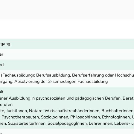
hrgang
er
nd
 (Fachausbildung): Berufsausbildung, Berufserfahrung oder Hochsch
hrgang: Absolvierung der 3-semestrigen Fachausbildung
it
ner Ausbildung in psychosozialen und pädagogischen Berufen, Berat
berufen
e, JuristInnen, Notare, WirtschaftstreuhänderInnen, BuchhalterInnen
 Psychotherapeuten, SoziologInnen, PhilosophInnen, EthnologInnen,
nen, SozialarbeiterInnen, SozialpädagogInnen, LehrerInnen, Lebens- 
o