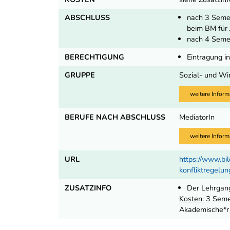
ABSCHLUSS
nach 3 Semes
beim BM für 
nach 4 Semes
BERECHTIGUNG
Eintragung in
GRUPPE
Sozial- und Wi
weitere Inform
BERUFE NACH ABSCHLUSS
MediatorIn
weitere Inform
URL
https://www.bi
konfliktregelu
ZUSATZINFO
Der Lehrgang
Kosten:
3 Semes
Akademische*r 