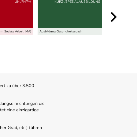
UNI/FH/PH
KURZ-/SPEZIALAUSBILDUNG
KURZ-/
m Soziale Arbeit (MA)
Ausbildung Gesundheitscoach
BFI - Diplomlehrga
ert zu über 3.500
dungseinrichtungen die
t eine einzigartige
.
er Grad, etc.) führen