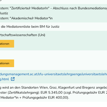
tern: "Zertifizierte/r MediatorIn" - Abschluss nach Bundesmediationsg
Justiz
tern: "Akademische/r Mediator*in
 die Mediatorenliste beim BM für Justiz
rtschaftswissenschaften (Uni)
ationen
ationen
ldungsmanagement.ac.at/sfu-universitaetslehrgaenge/universitaetsle
ng.html
Externer Link
 wird an den Standorten Wien, Graz, Klagenfurt und Bregenz angebo
ter (Zertifikatslehrgang): EUR 5.345,00 (zzgl. Prüfungsgebühr EUR
Mediator*in + Prüfungsgebühr EUR 400,00).