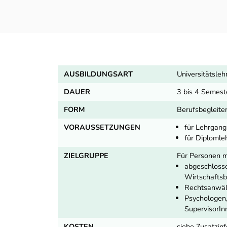
AUSBILDUNGSART
Universitätsle
DAUER
3 bis 4 Semest
FORM
Berufsbegleite
VORAUSSETZUNGEN
für Lehrgang
für Diplomle
ZIELGRUPPE
Für Personen m
abgeschlosse
Wirtschafts
Rechtsanwält
Psychologen,
SupervisorIn
KOSTEN
siehe Zusatzinf