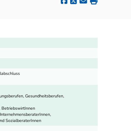
ulabschluss
ungsberufen, Gesundheitsberufen,
, BetriebswirtInnen
 UnternehmensberaterInnen,
und SozialberaterInnen