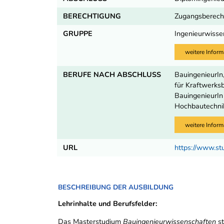
BERECHTIGUNG
Zugangsberecht
GRUPPE
Ingenieurwisse
weitere Inform
BERUFE NACH ABSCHLUSS
BauingenieurIn
für Kraftwerksb
BauingenieurIn 
Hochbautechnik
weitere Inform
URL
https://www.st
BESCHREIBUNG DER AUSBILDUNG
Lehrinhalte und Berufsfelder:
Das Masterstudium
Bauingenieurwissenschaften
st