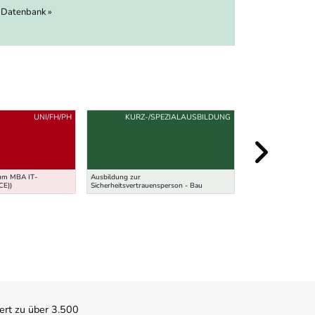
 Datenbank »
UNI/FH/PH
KURZ-/SPEZIALAUSBILDUNG
ium MBA IT-
Ausbildung zur
Werkmeisterschule f
CE))
Sicherheitsvertrauensperson - Bau
Logistikmanagemen
ert zu über 3.500