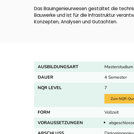
Das Bauingenieurwesen gestaltet die technisc
Bauwerke und ist für die Infrastruktur veran
Konzepten, Analysen und Gutachten.
AUSBILDUNGSART
Masterstudium
DAUER
4 Semester
NQR LEVEL
7
Zum NQR-Quali
FORM
Vollzeit
VORAUSSETZUNGEN
abgeschloss
ABSCHLUSS
Diplomingenieur