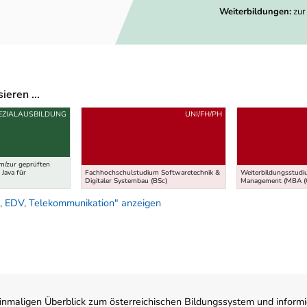
Weiterbildungen:
zur
eren ...
EZIALAUSBILDUNG
UNI/FH/PH
m/zur geprüften
Java für
Fachhochschulstudium Softwaretechnik &
Weiterbildungsstud
Digitaler Systembau (BSc)
Management (MBA (
, EDV, Telekommunikation" anzeigen
nmaligen Überblick zum österreichischen Bildungssystem und informi