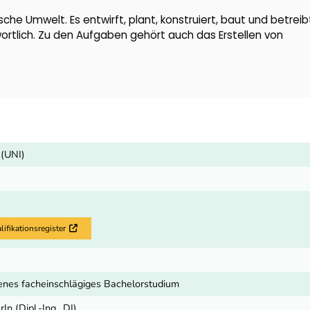
he Umwelt. Es entwirft, plant, konstruiert, baut und betreib
twortlich. Zu den Aufgaben gehört auch das Erstellen von
 (UNI)
fikationsregister
Externer Link
enes facheinschlägiges Bachelorstudium
In (Dipl.-Ing., DI)