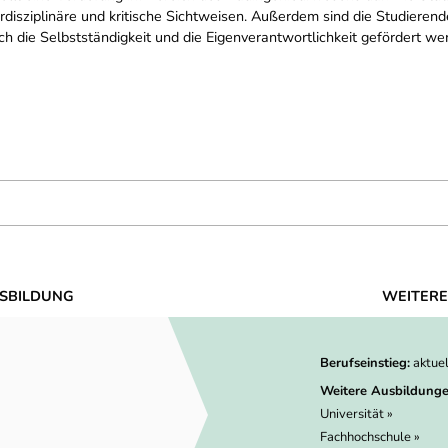
rdisziplinäre und kritische Sichtweisen. Außerdem sind die Studieren
 die Selbstständigkeit und die Eigenverantwortlichkeit gefördert we
SBILDUNG
WEITERE
Berufseinstieg:
aktue
Weitere Ausbildunge
Universität »
Fachhochschule »