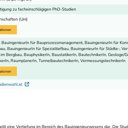
igung zu facheinschlägigen PhD-Studien
nschaften (Uni)
ationen
, BauingenieurIn für Bauprozessmanagement, BauingenieurIn für Kons
au, BauingenieurIn für Spezialtiefbau, BauingenieurIn für Städte-, Ver
im Bergbau, BauphysikerIn, BaustatikerIn, BautechnikerIn, Geologe/Ge
erIn, RaumplanerIn, TunnelbautechnikerIn, VermessungstechnikerIn
ationen
udienwahl.at
Externer Link
ellt eine Vertiefung im Bereich des Bauingenieurwesens dar. Die St