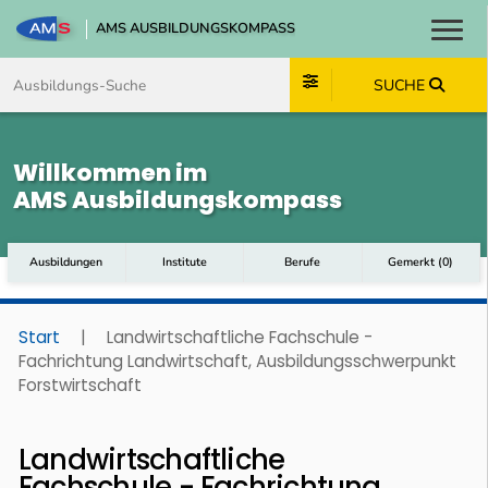
AMS AUSBILDUNGSKOMPASS
Toggl
Zum Inhalt springen
Zum Navmenü springen
Zur Suche springen
Zum Footer springen
SUCHE
Willkommen im
AMS Ausbildungskompass
Ausbildungen
Institute
Berufe
Gemerkt
(
0
)
Start
|
Landwirtschaftliche Fachschule -
Fachrichtung Landwirtschaft, Ausbildungsschwerpunkt
Forstwirtschaft
Landwirtschaftliche
Fachschule - Fachrichtung