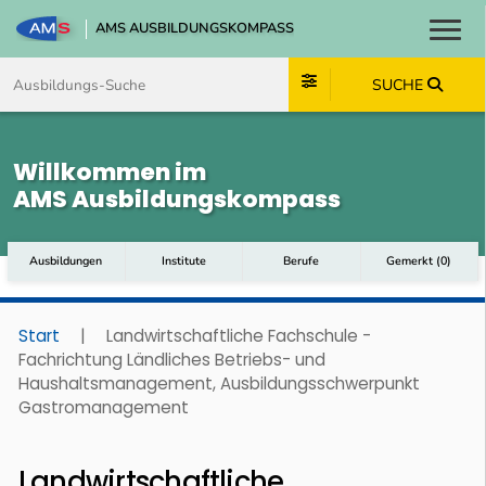
AMS AUSBILDUNGSKOMPASS
Toggl
Zum Inhalt springen
Zum Navmenü springen
Zur Suche springen
Zum Footer springen
SUCHE
Willkommen im
AMS Ausbildungskompass
Ausbildungen
Institute
Berufe
Gemerkt
(
0
)
Start
|
Landwirtschaftliche Fachschule -
Fachrichtung Ländliches Betriebs- und
Haushaltsmanagement, Ausbildungsschwerpunkt
Gastromanagement
Landwirtschaftliche