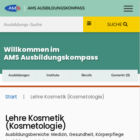
AMS AUSBILDUNGSKOMPASS
Toggl
Zum Inhalt springen
Zum Navmenü springen
Zur Suche springen
Zum Footer springen
SUCHE
Willkommen im
AMS Ausbildungskompass
Ausbildungen
Institute
Berufe
Gemerkt
(
0
)
Start
|
Lehre Kosmetik (Kosmetologie)
Lehre Kosmetik
(Kosmetologie)
Ausbildungsbereiche: Medizin, Gesundheit, Körperpflege