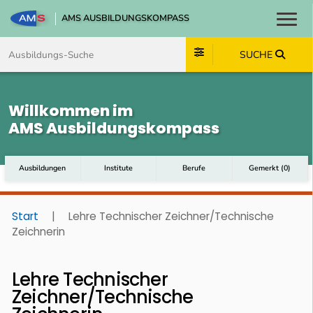
AMS AUSBILDUNGSKOMPASS
Toggl
Zum Inhalt springen
Zum Navmenü springen
Zur Suche springen
Zum Footer springen
SUCHE
Willkommen im
AMS Ausbildungskompass
Ausbildungen
Institute
Berufe
Gemerkt
(
0
)
Start
|
Lehre Technischer Zeichner/Technische
Zeichnerin
Lehre Technischer
Zeichner/Technische