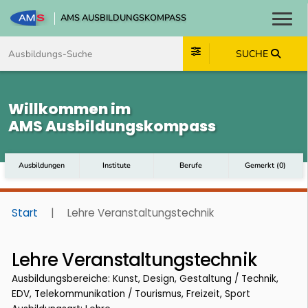
AMS AUSBILDUNGSKOMPASS
Toggl
Zum Inhalt springen
Zum Navmenü springen
Zur Suche springen
Zum Footer springen
SUCHE
Willkommen im
AMS Ausbildungskompass
Ausbildungen
Institute
Berufe
Gemerkt
(
0
)
Start
|
Lehre Veranstaltungstechnik
Lehre Veranstaltungstechnik
Ausbildungsbereiche: Kunst, Design, Gestaltung / Technik,
EDV, Telekommunikation / Tourismus, Freizeit, Sport