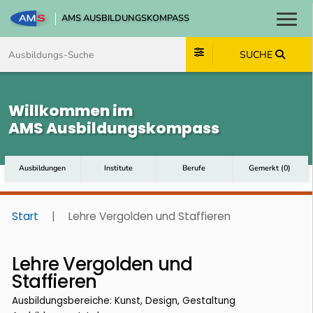
AMS AUSBILDUNGSKOMPASS
Toggl
Zum Inhalt springen
Zum Navmenü springen
Zur Suche springen
Zum Footer springen
SUCHE
Willkommen im
AMS Ausbildungskompass
Ausbildungen
Institute
Berufe
Gemerkt
(
0
)
Start
|
Lehre Vergolden und Staffieren
Lehre Vergolden und
Staffieren
Ausbildungsbereiche: Kunst, Design, Gestaltung