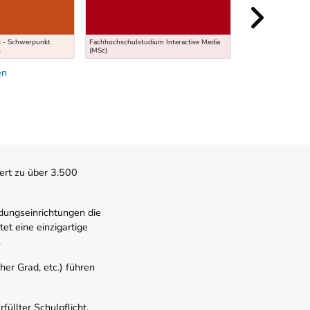
k - Schwerpunkt
Fachhochschulstudium Interactive Media
Fachhochschulstudi
s
(MSc)
Mobility Systems (
en
ert zu über 3.500
dungseinrichtungen die
t eine einzigartige
.
er Grad, etc.) führen
üllter Schulpflicht,