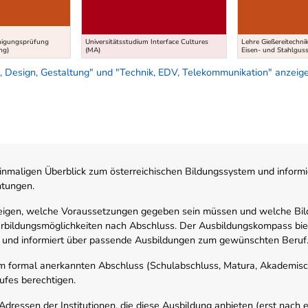
higungsprüfung
Universitätsstudium Interface Cultures
Lehre Gießereitechni
ng)
(MA)
Eisen- und Stahlgus
 Design, Gestaltung" und "Technik, EDV, Telekommunikation" anzeig
nmaligen Überblick zum österreichischen Bildungssystem und informi
htungen.
zeigen, welche Voraussetzungen gegeben sein müssen und welche Bil
rbildungsmöglichkeiten nach Abschluss. Der Ausbildungskompass biete
 und informiert über passende Ausbildungen zum gewünschten Beruf
em formal anerkannten Abschluss (Schulabschluss, Matura, Akademisch
ufes berechtigen.
ressen der Institutionen, die diese Ausbildung anbieten (erst nach erf