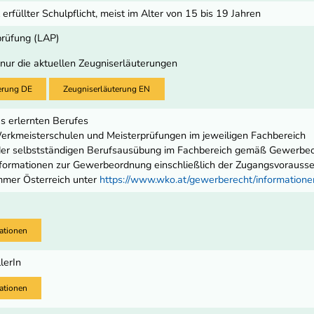
 erfüllter Schulpflicht, meist im Alter von 15 bis 19 Jahren
prüfung (LAP)
 nur die aktuellen Zeugniserläuterungen
erung DE
Zeugniserläuterung EN
s erlernten Berufes
rkmeisterschulen und Meisterprüfungen im jeweiligen Fachbereich
 der selbstständigen Berufsausübung im Fachbereich gemäß Gewerbe
ormationen zur Gewerbeordnung einschließlich der Zugangsvoraussetz
mmer Österreich unter
https://www.wko.at/gewerberecht/informatio
ationen
lerIn
ationen