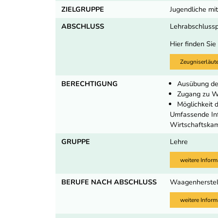
ZIELGRUPPE
Jugendliche mit
ABSCHLUSS
Lehrabschluss
Hier finden Sie
Zeugniserläut
BERECHTIGUNG
Ausübung de
Zugang zu We
Möglichkeit
Umfassende Inf
Wirtschaftska
GRUPPE
Lehre
weitere Inform
BERUFE NACH ABSCHLUSS
Waagenherstel
weitere Inform