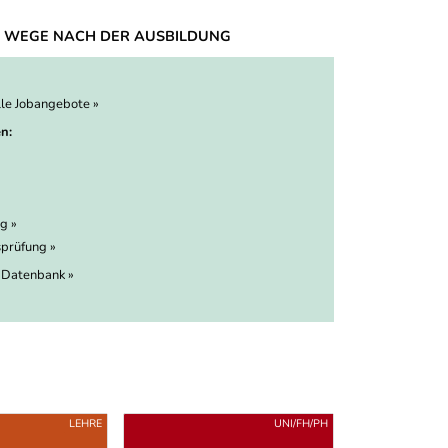
 WEGE NACH DER AUSBILDUNG
lle Jobangebote »
n:
g »
prüfung »
 Datenbank »
LEHRE
UNI/FH/PH