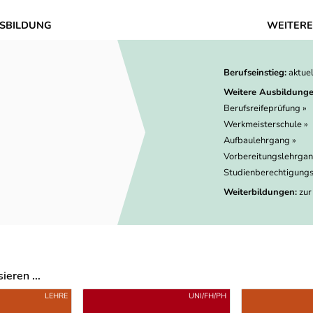
SBILDUNG
WEITERE
Berufseinstieg:
aktue
Weitere Ausbildunge
Berufsreifeprüfung »
Werkmeisterschule »
Aufbaulehrgang »
Vorbereitungslehrgan
Studienberechtigungs
Weiterbildungen:
zur
eren ...
LEHRE
UNI/FH/PH