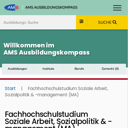
AMS AUSBILDUNGSKOMPASS
Toggl
Zum Inhalt springen
Zum Navmenü springen
Zur Suche springen
Zum Footer springen
SUCHE
Willkommen im
AMS Ausbildungskompass
Ausbildungen
Institute
Berufe
Gemerkt
(
0
)
Start
|
Fachhochschulstudium Soziale Arbeit,
Sozialpolitik & -management (MA)
Fachhochschulstudium
Soziale Arbeit, Sozialpolitik & -