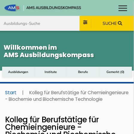
AMS AUSBILDUNGSKOMPASS
Toggl
Zum Inhalt springen
Zum Navmenü springen
Zur Suche springen
Zum Footer springen
SUCHE
Willkommen im
AMS Ausbildungskompass
Ausbildungen
Institute
Berufe
Gemerkt
(
0
)
Start
|
Kolleg für Berufstätige für Chemieingenieure
- Biochemie und Biochemische Technologie
Kolleg für Berufstätige für
Chemieingenieure -