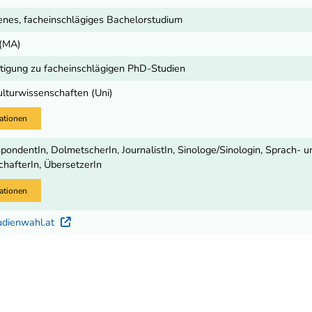
nes, facheinschlägiges Bachelorstudium
 (MA)
igung zu facheinschlägigen PhD-Studien
ulturwissenschaften (Uni)
ationen
ondentIn, DolmetscherIn, JournalistIn, Sinologe/Sinologin, Sprach- u
hafterIn, ÜbersetzerIn
ationen
udienwahl.at
Externer Link