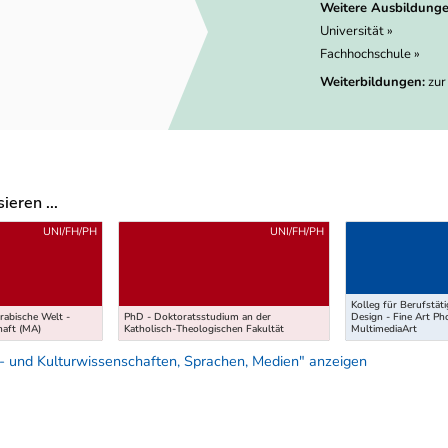
Weitere Ausbildunge
Universität »
Fachhochschule »
Weiterbildungen:
zur
eren ...
UNI/FH/PH
UNI/FH/PH
Kolleg für Berufstät
rabische Welt -
PhD - Doktoratsstudium an der
Design - Fine Art P
haft (MA)
Katholisch-Theologischen Fakultät
MultimediaArt
- und Kulturwissenschaften, Sprachen, Medien" anzeigen