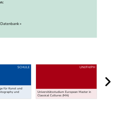
n:
 Datenbank »
SCHULE
UNI/FH/PH
ige für Kunst und
Universitätsstudium
hotography und
Universitätsstudium European Master in
Spezialisierung - A
Classical Cultures (MA)
Studies (MA)