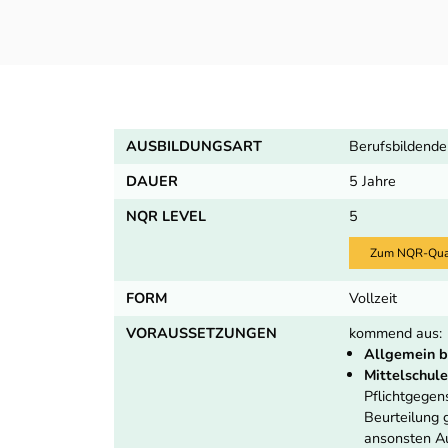
AUSBILDUNGSART
Berufsbildende
DAUER
5 Jahre
NQR LEVEL
5
Zum NQR-Quali
FORM
Vollzeit
VORAUSSETZUNGEN
kommend aus:
Allgemein b
Mittelschule
Pflichtgege
Beurteilung
ansonsten Au