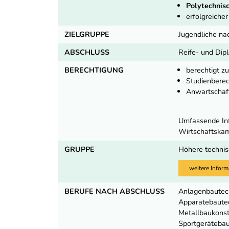
Polytechnisc
erfolgreiche
ZIELGRUPPE
Jugendliche na
ABSCHLUSS
Reife- und Dip
BERECHTIGUNG
berechtigt z
Studienbere
Anwartschaft
Umfassende Inf
Wirtschaftska
GRUPPE
Höhere technis
weitere Inform
BERUFE NACH ABSCHLUSS
Anlagenbautech
Apparatebautec
Metallbaukonst
Sportgerätebau