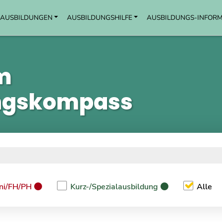
AUSBILDUNGEN
AUSBILDUNGSHILFE
AUSBILDUNGS-INFOR
Zum Inhalt springen
Zum Navmenü springen
Zur Suche springen
Zum Footer springen
m
ngskompass
ni/FH/PH
Kurz-/Spezialausbildung
Alle