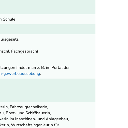
en Schule
eursgesetz
inschl. Fachgespräch)
ungen findet man z. B. im Portal der
nen-gewerbeausuebung
.
rIn, FahrzeugtechnikerIn,
au, Boot- und SchiffbauerIn,
nikerIn im Maschinen- und Anlagenbau,
erIn, WirtschaftsingenieurIn für