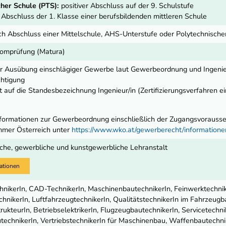
her Schule (PTS):
positiver Abschluss auf der 9. Schulstufe
r Abschluss der 1. Klasse einer berufsbildenden mittleren Schule
ch Abschluss einer Mittelschule, AHS-Unterstufe oder Polytechnisch
lomprüfung (Matura)
ur Ausübung einschlägiger Gewerbe laut Gewerbeordnung und Ingeni
chtigung
 auf die Standesbezeichnung Ingenieur/in (Zertifizierungsverfahren e
ormationen zur Gewerbeordnung einschließlich der Zugangsvoraussetz
mmer Österreich unter
https://www.wko.at/gewerberecht/informatio
che, gewerbliche und kunstgewerbliche Lehranstalt
ationen
nikerIn, CAD-TechnikerIn, MaschinenbautechnikerIn, Feinwerktechnike
hnikerIn, LuftfahrzeugtechnikerIn, QualitätstechnikerIn im Fahrzeugb
rukteurIn, BetriebselektrikerIn, FlugzeugbautechnikerIn, Servicetech
technikerIn, VertriebstechnikerIn für Maschinenbau, Waffenbautechnik