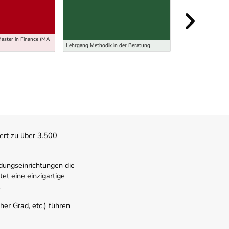
ster in Finance (MA
Lehrgang Methodik in der Beratung
Lehrgang Agiles dig
ert zu über 3.500
dungseinrichtungen die
t eine einzigartige
.
er Grad, etc.) führen