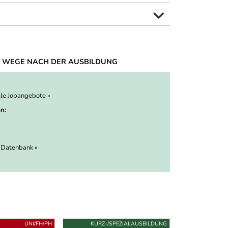
 WEGE NACH DER AUSBILDUNG
lle Jobangebote »
n:
 Datenbank »
UNI/FH/PH
KURZ-/SPEZIALAUSBILDUNG
KURZ-/