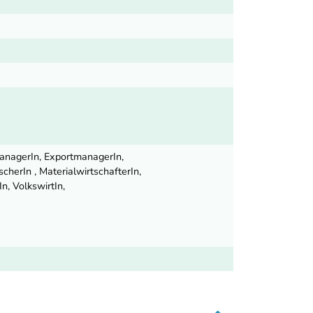
anagerIn, ExportmanagerIn,
herIn , MaterialwirtschafterIn,
, VolkswirtIn,