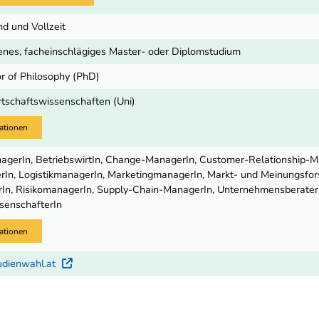
d und Vollzeit
nes, facheinschlägiges Master- oder Diplomstudium
or of Philosophy (PhD)
rtschaftswissenschaften (Uni)
ationen
gerIn, BetriebswirtIn, Change-ManagerIn, Customer-Relationship-M
rIn, LogistikmanagerIn, MarketingmanagerIn, Markt- und Meinungsforsc
In, RisikomanagerIn, Supply-Chain-ManagerIn, UnternehmensberaterIn
senschafterIn
ationen
udienwahl.at
Externer Link