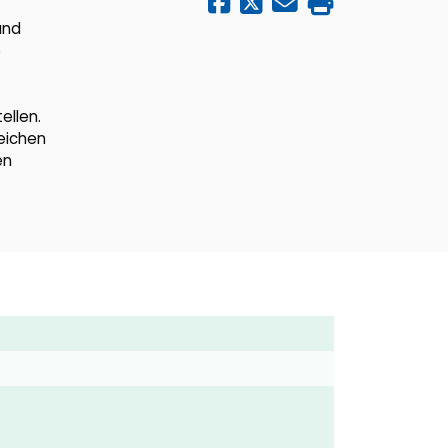
und
e
ellen.
eichen
en