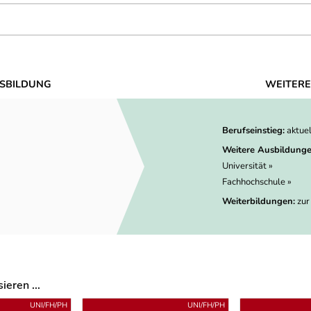
SBILDUNG
WEITERE
Berufseinstieg:
aktue
Weitere Ausbildunge
Universität »
Fachhochschule »
Weiterbildungen:
zur
eren ...
UNI/FH/PH
UNI/FH/PH