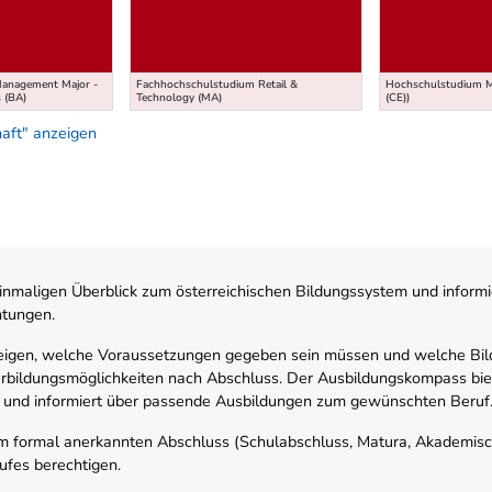
Management Major -
Fachhochschulstudium Retail &
Hochschulstudium Ma
s (BA)
Technology (MA)
(CE))
aft" anzeigen
nmaligen Überblick zum österreichischen Bildungssystem und informi
htungen.
zeigen, welche Voraussetzungen gegeben sein müssen und welche Bil
rbildungsmöglichkeiten nach Abschluss. Der Ausbildungskompass biete
 und informiert über passende Ausbildungen zum gewünschten Beruf
em formal anerkannten Abschluss (Schulabschluss, Matura, Akademisch
ufes berechtigen.