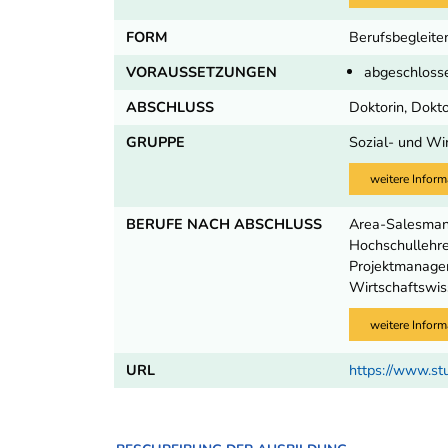
FORM
Berufsbegleiten
VORAUSSETZUNGEN
abgeschlosse
ABSCHLUSS
Doktorin, Dokt
GRUPPE
Sozial- und Wi
weitere Inform
BERUFE NACH ABSCHLUSS
Area-Salesmana
Hochschullehre
Projektmanager
Wirtschaftswis
weitere Inform
URL
https://www.st