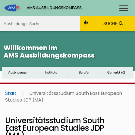
AMS AUSBILDUNGSKOMPASS
Toggl
Zum Inhalt springen
Zum Navmenü springen
Zur Suche springen
Zum Footer springen
SUCHE
Willkommen im
AMS Ausbildungskompass
Ausbildungen
Institute
Berufe
Gemerkt
(
0
)
Start
|
Universitätsstudium South East European
Studies JDP (MA)
Universitätsstudium South
East European Studies JDP