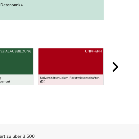
 Datenbank »
PEZIALAUSBILDUNG
UNI/FH/PH
g
Universitätsstudium Forstwissenschaften
Lehramt für Umwel
agement
(DI)
(MEd)
ert zu über 3.500