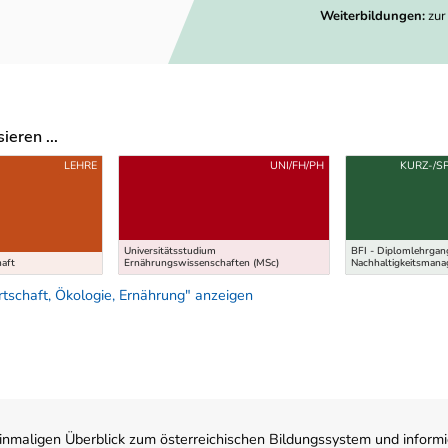
Weiterbildungen:
zur
eren ...
LEHRE
UNI/FH/PH
KURZ-/S
Universitätsstudium
BFI - Diplomlehrgan
haft
Ernährungswissenschaften (MSc)
Nachhaltigkeitsman
schaft, Ökologie, Ernährung" anzeigen
nmaligen Überblick zum österreichischen Bildungssystem und informi