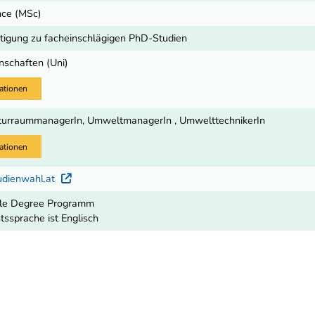
nce (MSc)
igung zu facheinschlägigen PhD-Studien
nschaften (Uni)
ationen
aturraummanagerIn, UmweltmanagerIn , UmwelttechnikerIn
ationen
udienwahl.at
Externer Link
le Degree Programm
tssprache ist Englisch