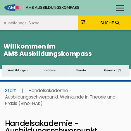
AMS AUSBILDUNGSKOMPASS
Toggl
Zum Inhalt springen
Zum Navmenü springen
Zur Suche springen
Zum Footer springen
SUCHE
Willkommen im
AMS Ausbildungskompass
Ausbildungen
Institute
Berufe
Gemerkt
(
0
)
Start
|
Handelsakademie -
Ausbildungsschwerpunkt Weinkunde in Theorie und
Praxis (Vino-HAK)
Handelsakademie -
Ausbildungsschwerpunkt