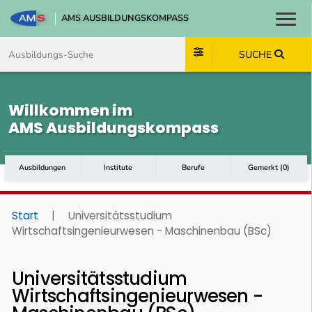
AMS AUSBILDUNGSKOMPASS
Toggl
Zum Inhalt springen
Zum Navmenü springen
Zur Suche springen
Zum Footer springen
SUCHE
Willkommen im
AMS Ausbildungskompass
Ausbildungen
Institute
Berufe
Gemerkt
(
0
)
Start
|
Universitätsstudium
Wirtschaftsingenieurwesen - Maschinenbau (BSc)
Universitätsstudium
Wirtschaftsingenieurwesen -