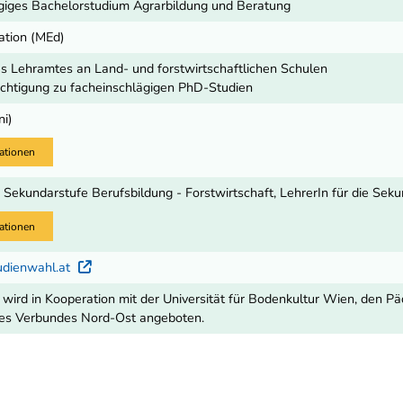
giges Bachelorstudium Agrarbildung und Beratung
ation (MEd)
 Lehramtes an Land- und forstwirtschaftlichen Schulen
chtigung zu facheinschlägigen PhD-Studien
ni)
ationen
e Sekundarstufe Berufsbildung - Forstwirtschaft, LehrerIn für die Sek
ationen
udienwahl.at
Externer Link
 wird in Kooperation mit der Universität für Bodenkultur Wien, den
des Verbundes Nord-Ost angeboten.