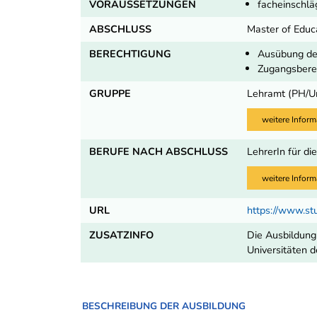
VORAUSSETZUNGEN
facheinschlä
ABSCHLUSS
Master of Educ
BERECHTIGUNG
Ausübung des
Zugangsbere
GRUPPE
Lehramt (PH/U
weitere Inform
BERUFE NACH ABSCHLUSS
LehrerIn für di
weitere Inform
URL
https://www.st
ZUSATZINFO
Die Ausbildung
Universitäten 
BESCHREIBUNG DER AUSBILDUNG