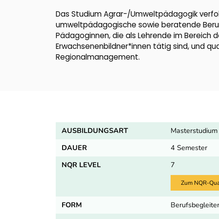
Das Studium Agrar-/Umweltpädagogik verfol
umweltpädagogische sowie beratende Berufs
Pädagoginnen, die als Lehrende im Bereich de
Erwachsenenbildner*innen tätig sind, und q
Regionalmanagement.
AUSBILDUNGSART
Masterstudium
DAUER
4 Semester
NQR LEVEL
7
Zum NQR-Quali
FORM
Berufsbegleite