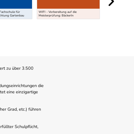
Vorbereitungslehrg
Fachschule für
WIFI - Vorbereitung auf die
MeisterInnenprüfung
chtung Gartenbau
Meisterprüfung: BäckerIn
und Haushaltsman
ert zu über 3.500
dungseinrichtungen die
t eine einzigartige
.
er Grad, etc.) führen
üllter Schulpflicht,