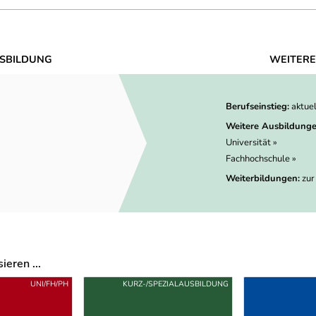
SBILDUNG
WEITERE
Berufseinstieg:
aktue
Weitere Ausbildunge
Universität »
Fachhochschule »
Weiterbildungen:
zur
eren ...
UNI/FH/PH
KURZ-/SPEZIALAUSBILDUNG