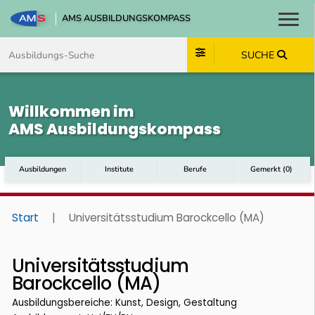
AMS AUSBILDUNGSKOMPASS
Toggl
Zum Inhalt springen
Zum Navmenü springen
Zur Suche springen
Zum Footer springen
SUCHE
Willkommen im
AMS Ausbildungskompass
Ausbildungen
Institute
Berufe
Gemerkt
(
0
)
Start
|
Universitätsstudium Barockcello (MA)
Universitätsstudium
Barockcello (MA)
Ausbildungsbereiche: Kunst, Design, Gestaltung