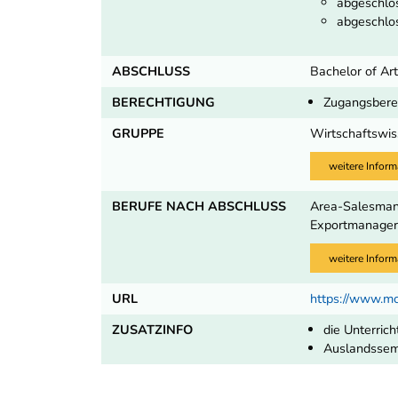
abgeschlos
abgeschlos
ABSCHLUSS
Bachelor of Art
BERECHTIGUNG
Zugangsberec
GRUPPE
Wirtschaftswis
weitere Inform
BERUFE NACH ABSCHLUSS
Area-Salesmana
ExportmanagerI
weitere Inform
URL
https://www.m
ZUSATZINFO
die Unterrich
Auslandssem