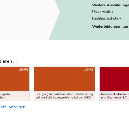
Weitere Ausbildunge
Universität »
Fachhochschule »
Weiterbildungen:
zur
eren ...
LEHRE
LEHRE
logistik -
Lehrgang Immobilienmakler - Vorbereitung
Universitätsstudium P
tion
auf die Befähigungsprüfung bei der WKO
und Ökonomie (BA)
aft" anzeigen