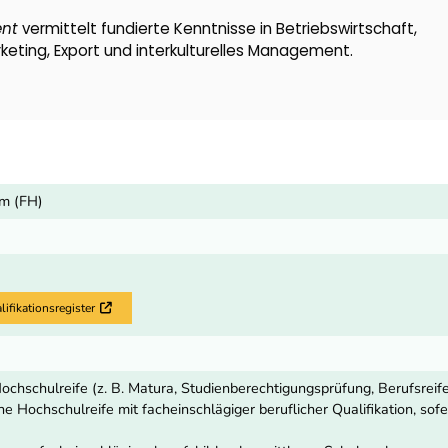
nt
vermittelt fundierte Kenntnisse in Betriebswirtschaft,
eting, Export und interkulturelles Management.
um (FH)
fikationsregister
Externer Link
ochschulreife (z. B. Matura, Studienberechtigungsprüfung, Berufsreif
e Hochschulreife mit facheinschlägiger beruflicher Qualifikation, so