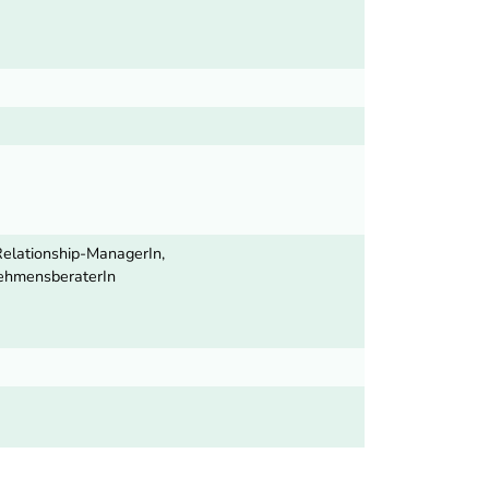
elationship-ManagerIn,
nehmensberaterIn
nk