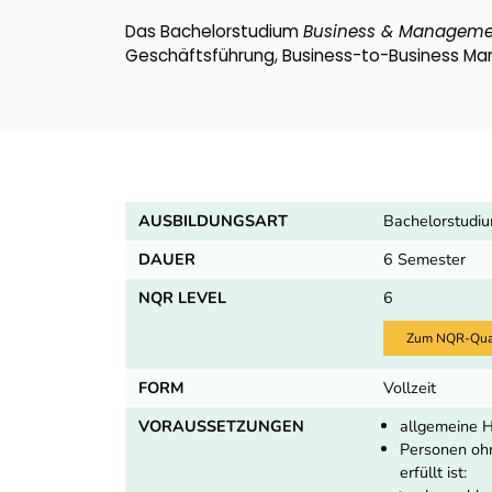
Das Bachelorstudium
Business & Manageme
Geschäftsführung, Business-to-Business Mark
AUSBILDUNGSART
Bachelorstudi
DAUER
6 Semester
NQR LEVEL
6
Zum NQR-Quali
FORM
Vollzeit
VORAUSSETZUNGEN
allgemeine H
Personen ohn
erfüllt ist: