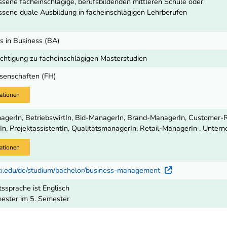
sene facheinschlägige, berufsbildenden mittleren Schule oder
sene duale Ausbildung in facheinschlägigen Lehrberufen
s in Business (BA)
htigung zu facheinschlägigen Masterstudien
senschaften (FH)
ationen
gerIn, BetriebswirtIn, Bid-ManagerIn, Brand-ManagerIn, Customer-R
n, ProjektassistentIn, QualitätsmanagerIn, Retail-ManagerIn , Unter
ationen
ci.edu/de/studium/bachelor/business-management
Externer Li
tssprache ist Englisch
ester im 5. Semester