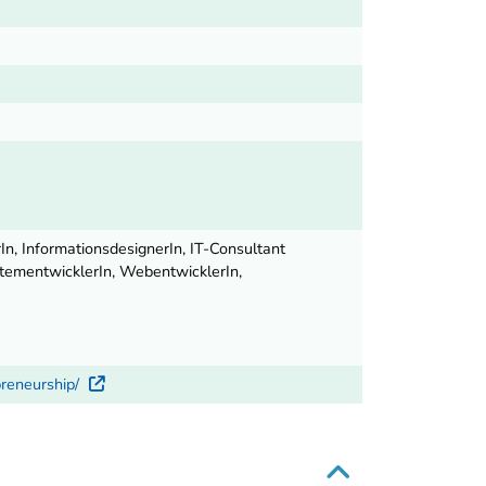
In, InformationsdesignerIn, IT-Consultant
stementwicklerIn, WebentwicklerIn,
preneurship/
Externer Link