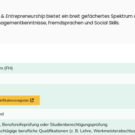
t & Entrepreneurship
bietet ein breit gefächertes Spektrum 
ementkenntnisse, Fremdsprachen und Social Skills.
um (FH)
fikationsregister
Externer Link
nd
, Berufsreifeprüfung oder Studienberechtigungsprüfung
schlägige berufliche Qualifikationen (z. B. Lehre, Werkmeisterabschl