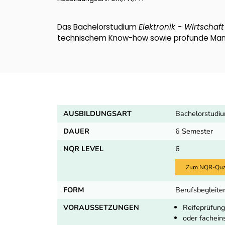
Das Bachelorstudium
Elektronik - Wirtschaf
technischem Know-how sowie profunde Manag
AUSBILDUNGSART
Bachelorstudi
DAUER
6 Semester
NQR LEVEL
6
Zum NQR-Quali
FORM
Berufsbegleite
VORAUSSETZUNGEN
Reifeprüfung
oder fachein