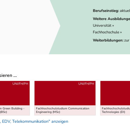
Berufseinstieg:
aktue
Weitere Ausbildunge
Universität »
Fachhochschule »
Weiterbildungen:
zur
eren ...
UNI/FH/PH
UNI/FH/PH
 Green Building -
Fachhochschulstudium Communication
Fachhochschulstudiu
(BSc)
Engineering (MSc)
Technologies (DI)
, EDV, Telekommunikation" anzeigen