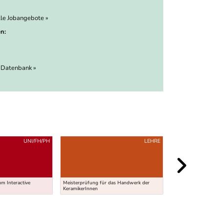
lle Jobangebote »
n:
 Datenbank »
UNI/FH/PH
LEHRE
KURZ-/
m Interactive
Meisterprüfung für das Handwerk der
WIFI - Diplomlehr
KeramikerInnen
Producing