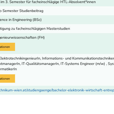
 im 3. Semester für facheinschlägige HTL-Absolvent*innen
o Semester Studienbeitrag
ence in Engineering (BSc)
igung zu facheinschlägigen Masterstudien
genieurwissenschaften (FH)
ationen
 ElektrotechnikingenieurIn, Informations- und Kommunikationstechniker
ektmanagerIn, IT-QualitätsmanagerIn, IT-Systems Engineer (m/w) , Sy
ormatikerIn
ationen
chnikum-wien.at/studiengaenge/bachelor-elektronik-wirtschaft-entre