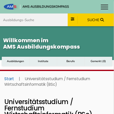
AMS AUSBILDUNGSKOMPASS
Toggl
Zum Inhalt springen
Zum Navmenü springen
Zur Suche springen
Zum Footer springen
SUCHE
Willkommen im
AMS Ausbildungskompass
Ausbildungen
Institute
Berufe
Gemerkt
(
0
)
Start
|
Universitätsstudium / Fernstudium
Wirtschaftsinformatik (BSc)
Universitätsstudium /
Fernstudium