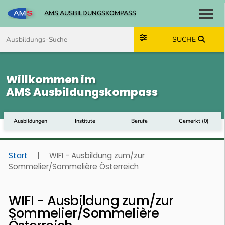
AMS AUSBILDUNGSKOMPASS
Toggl
Zum Inhalt springen
Zum Navmenü springen
Zur Suche springen
Zum Footer springen
SUCHE
Willkommen im
AMS Ausbildungskompass
Ausbildungen
Institute
Berufe
Gemerkt
(
0
)
Start
|
WIFI - Ausbildung zum/zur
Sommelier/Sommelière Österreich
WIFI - Ausbildung zum/zur
Sommelier/Sommelière