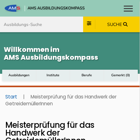
AMS AUSBILDUNGSKOMPASS
Toggl
Zum Inhalt springen
Zum Navmenü springen
Zur Suche springen
Zum Footer springen
SUCHE
Willkommen im
AMS Ausbildungskompass
Ausbildungen
Institute
Berufe
Gemerkt
(
0
)
Start
|
Meisterprüfung für das Handwerk der
GetreidemüllerInnen
Meisterprüfung für das
Handwerk der