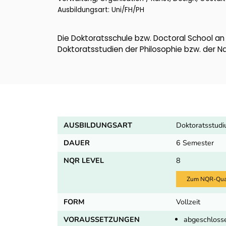
Ausbildungsart: Uni/FH/PH
Die Doktoratsschule bzw. Doctoral School an d
Doktoratsstudien der Philosophie bzw. der 
AUSBILDUNGSART
Doktoratsstud
DAUER
6 Semester
NQR LEVEL
8
Zum NQR-Quali
FORM
Vollzeit
VORAUSSETZUNGEN
abgeschlosse