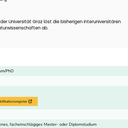
er Universität Graz löst die bisherigen interuniversitären
Naturwissenschaften ab.
ium/PhD
fikationsregister
Externer Link
nes, facheinschlägiges Master- oder Diplomstudium