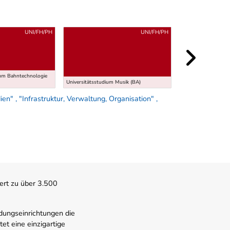
UNI/FH/PH
UNI/FH/PH
um Bahntechnologie
Universitätsstudium
Universitätsstudium Musik (BA)
Entwicklung (MA)
n" , "Infrastruktur, Verwaltung, Organisation" ,
ert zu über 3.500
dungseinrichtungen die
t eine einzigartige