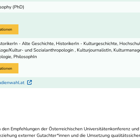
osophy (PhD)
ationen
istorikerIn - Alte Geschichte, HistorikerIn - Kulturgeschichte, Hochschu
oge/Kultur- und Sozialanthropologin , KulturjournalistIn, Kulturmanag
ologie, PhilosophIn
ationen
udienwahl.at
Externer Link
 den Empfehlungen der Österreichischen Universitätenkonferenz und wir
inbeziehung externer Gutachter*innen und die Umsetzung qualitätssi