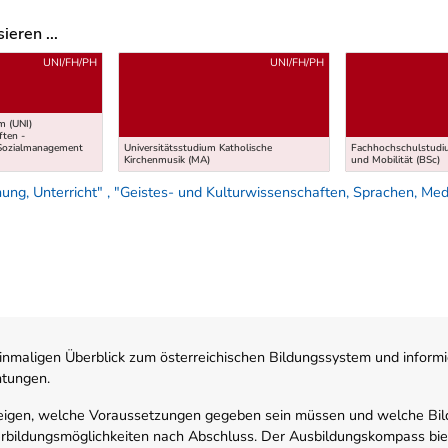
eren ...
UNI/FH/PH
UNI/FH/PH
m (UNI)
ten -
 Sozialmanagement
Universitätsstudium Katholische
Fachhochschulstudi
Kirchenmusik (MA)
und Mobilität (BSc)
g, Unterricht" , "Geistes- und Kulturwissenschaften, Sprachen, Medie
nmaligen Überblick zum österreichischen Bildungssystem und informi
htungen.
zeigen, welche Voraussetzungen gegeben sein müssen und welche Bil
rbildungsmöglichkeiten nach Abschluss. Der Ausbildungskompass biete