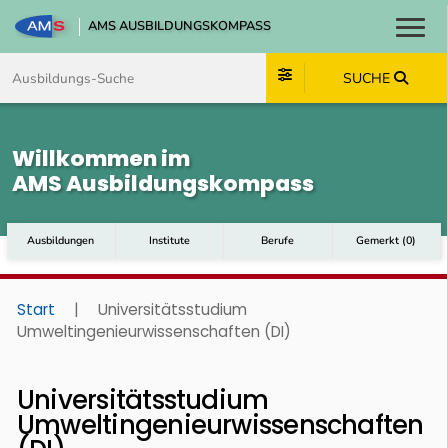
AMS AUSBILDUNGSKOMPASS
Toggl
Zum Inhalt springen
Zum Navmenü springen
Zur Suche springen
Zum Footer springen
SUCHE
Willkommen im
AMS Ausbildungskompass
Ausbildungen
Institute
Berufe
Gemerkt
(
0
)
Start
|
Universitätsstudium
Umweltingenieurwissenschaften (DI)
Universitätsstudium
Umweltingenieurwissenschaften