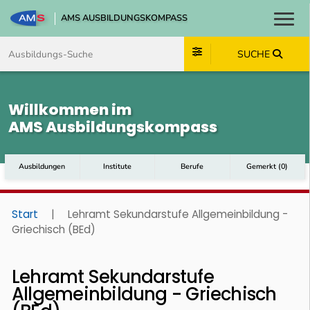
AMS AUSBILDUNGSKOMPASS
Toggl
Zum Inhalt springen
Zum Navmenü springen
Zur Suche springen
Zum Footer springen
SUCHE
Willkommen im
AMS Ausbildungskompass
Ausbildungen
Institute
Berufe
Gemerkt
(
0
)
Start
|
Lehramt Sekundarstufe Allgemeinbildung -
Griechisch (BEd)
Lehramt Sekundarstufe
Allgemeinbildung - Griechisch