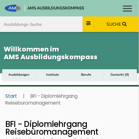
AMS AUSBILDUNGSKOMPASS
Toggl
Zum Inhalt springen
Zum Navmenü springen
Zur Suche springen
Zum Footer springen
SUCHE
Willkommen im
AMS Ausbildungskompass
Ausbildungen
Institute
Berufe
Gemerkt
(
0
)
Start
|
BFI - Diplomlehrgang
Reisebüromanagement
BFI - Diplomlehrgang
Reisebüromanagement