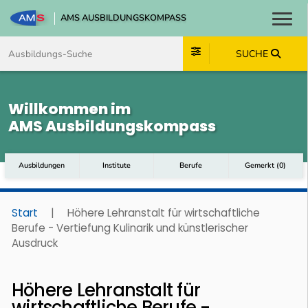
AMS AUSBILDUNGSKOMPASS
Toggl
Zum Inhalt springen
Zum Navmenü springen
Zur Suche springen
Zum Footer springen
SUCHE
Willkommen im
AMS Ausbildungskompass
Ausbildungen
Institute
Berufe
Gemerkt
(
0
)
Start
|
Höhere Lehranstalt für wirtschaftliche
Berufe - Vertiefung Kulinarik und künstlerischer
Ausdruck
Höhere Lehranstalt für
wirtschaftliche Berufe -