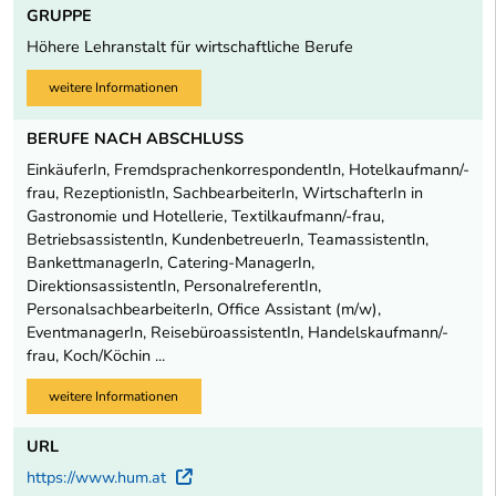
GRUPPE
Höhere Lehranstalt für wirtschaftliche Berufe
weitere Informationen
BERUFE NACH ABSCHLUSS
EinkäuferIn, FremdsprachenkorrespondentIn, Hotelkaufmann/-
frau, RezeptionistIn, SachbearbeiterIn, WirtschafterIn in
Gastronomie und Hotellerie, Textilkaufmann/-frau,
BetriebsassistentIn, KundenbetreuerIn, TeamassistentIn,
BankettmanagerIn, Catering-ManagerIn,
DirektionsassistentIn, PersonalreferentIn,
PersonalsachbearbeiterIn, Office Assistant (m/w),
EventmanagerIn, ReisebüroassistentIn, Handelskaufmann/-
frau, Koch/Köchin ...
weitere Informationen
URL
https://www.hum.at
Externer Link