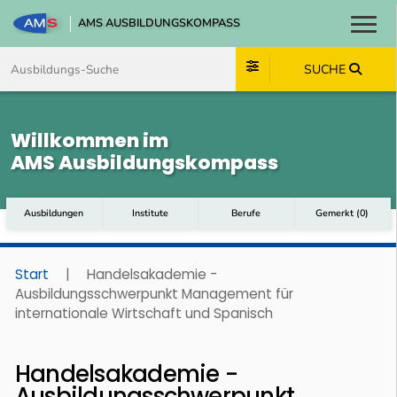
AMS AUSBILDUNGSKOMPASS
Toggl
Zum Inhalt springen
Zum Navmenü springen
Zur Suche springen
Zum Footer springen
SUCHE
Willkommen im
AMS Ausbildungskompass
Ausbildungen
Institute
Berufe
Gemerkt
(
0
)
Start
|
Handelsakademie -
Ausbildungsschwerpunkt Management für
internationale Wirtschaft und Spanisch
Handelsakademie -
Ausbildungsschwerpunkt