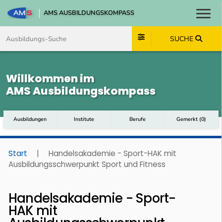
AMS AUSBILDUNGSKOMPASS
Toggl
Zum Inhalt springen
Zum Navmenü springen
Zur Suche springen
Zum Footer springen
SUCHE
Willkommen im
AMS Ausbildungskompass
Ausbildungen
Institute
Berufe
Gemerkt
(
0
)
Start
|
Handelsakademie - Sport-HAK mit
Ausbildungsschwerpunkt Sport und Fitness
Handelsakademie - Sport-
HAK mit