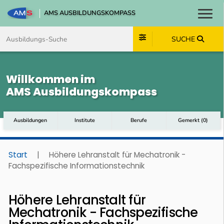
AMS AUSBILDUNGSKOMPASS
Toggl
Zum Inhalt springen
Zum Navmenü springen
Zur Suche springen
Zum Footer springen
SUCHE
Willkommen im
AMS Ausbildungskompass
Ausbildungen
Institute
Berufe
Gemerkt
(
0
)
Start
|
Höhere Lehranstalt für Mechatronik -
Fachspezifische Informationstechnik
Höhere Lehranstalt für
Mechatronik - Fachspezifische