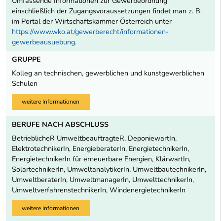
Umfassende Informationen zur Gewerbeordnung
einschließlich der Zugangsvoraussetzungen findet man z. B.
im Portal der Wirtschaftskammer Österreich unter
https://www.wko.at/gewerberecht/informationen-
gewerbeausuebung
.
GRUPPE
Kolleg an technischen, gewerblichen und kunstgewerblichen
Schulen
weitere Informationen
BERUFE NACH ABSCHLUSS
BetrieblicheR UmweltbeauftragteR, DeponiewartIn,
ElektrotechnikerIn, EnergieberaterIn, EnergietechnikerIn,
EnergietechnikerIn für erneuerbare Energien, KlärwartIn,
SolartechnikerIn, UmweltanalytikerIn, UmweltbautechnikerIn,
UmweltberaterIn, UmweltmanagerIn, UmwelttechnikerIn,
UmweltverfahrenstechnikerIn, WindenergietechnikerIn
weitere Informationen