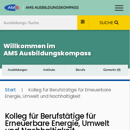
AMS AUSBILDUNGSKOMPASS
Toggl
Zum Inhalt springen
Zum Navmenü springen
Zur Suche springen
Zum Footer springen
SUCHE
Willkommen im
AMS Ausbildungskompass
Ausbildungen
Institute
Berufe
Gemerkt
(
0
)
Start
|
Kolleg für Berufstätige für Erneuerbare
Energie, Umwelt und Nachhaltigkeit
Kolleg für Berufstätige für
Erneuerbare Energie, Umwelt